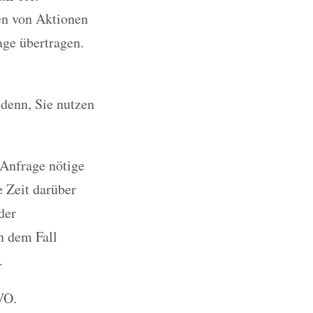
en von Aktionen
age übertragen.
 denn, Sie nutzen
 Anfrage nötige
e Zeit darüber
der
n dem Fall
.
VO.