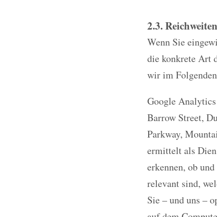
2.3. Reichweite
Wenn Sie eingewil
die konkrete Art 
wir im Folgenden
Google Analytics
Barrow Street, D
Parkway, Mountai
ermittelt als Die
erkennen, ob und 
relevant sind, we
Sie – und uns – o
auf dem Computer