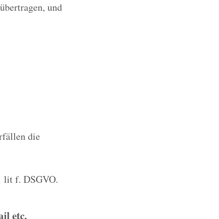
 übertragen, und
rfällen die
1 lit f. DSGVO.
l etc.