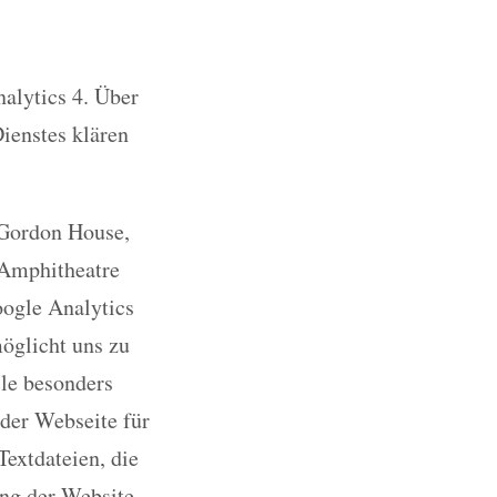
alytics 4. Über
ienstes klären
 Gordon House,
 Amphitheatre
oogle Analytics
möglicht uns zu
ile besonders
 der Webseite für
extdateien, die
ng der Website