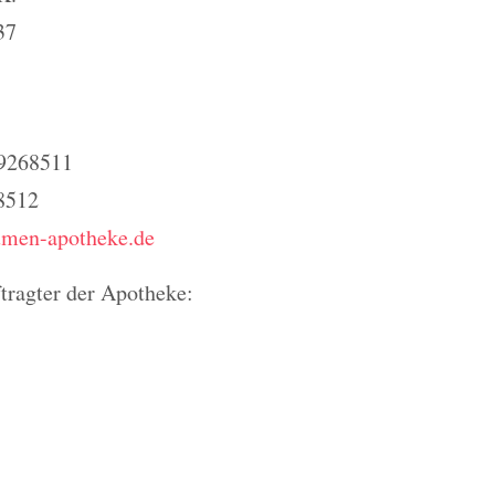
37
 9268511
8512
men-apotheke.de
tragter der Apotheke: