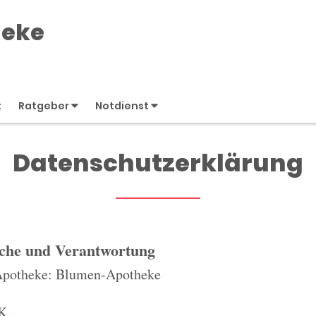
heke
t
Ratgeber
Notdienst
Datenschutzerklärung
iche und Verantwortung
 Apotheke: Blumen-Apotheke
K.